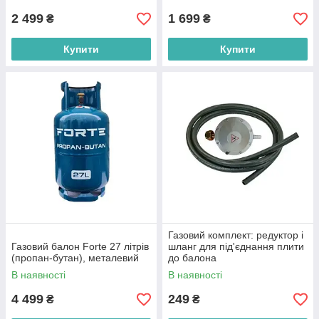
2 499
1 699
₴
₴
Купити
Купити
Газовий комплект: редуктор і
Газовий балон Forte 27 літрів
шланг для під'єднання плити
(пропан-бутан), металевий
до балона
В наявності
В наявності
4 499
249
₴
₴