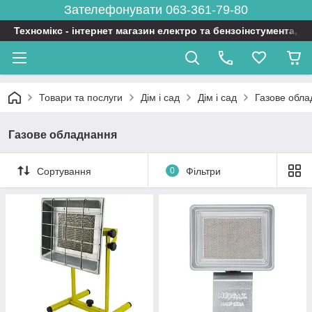
Зателефонувати 063-361-79-80
Техномікс - інтернет магазин електро та бензоінстумента, т
Товари та послуги
Дім і сад
Дім і сад
Газове обл
Газове обладнання
Сортування
0
Фільтри