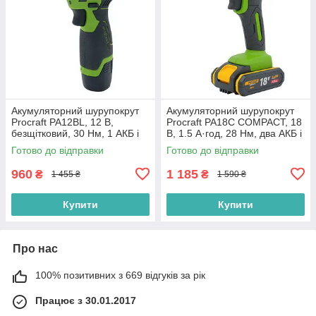
Акумуляторний шурупокрут
Акумуляторний шурупокрут
Procraft PA12BL, 12 В,
Procraft PA18C COMPACT, 18
безщітковий, 30 Нм, 1 АКБ і
В, 1.5 А·год, 28 Нм, два АКБ і
ЗП, кейс
ЗП
Готово до відправки
Готово до відправки
960
1 185
₴
₴
1 455 ₴
1 590 ₴
Купити
Купити
Про нас
100% позитивних з 669 відгуків за рік
Працює з 30.01.2017