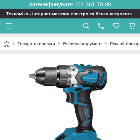
Зателефонувати 063-361-79-80
Техномікс - інтернет магазин електро та бензоінстумента, т
Товари та послуги
Електроінструмент
Ручний електр