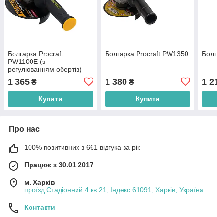
Болгарка Procraft
Болгарка Procraft PW1350
Болг
PW1100Е (з
регулюванням обертів)
1 365
1 380
1 2
₴
₴
Купити
Купити
Про нас
100% позитивних з 661 відгука за рік
Працює з 30.01.2017
м. Харків
проїзд Стадіонний 4 кв 21, Індекс 61091, Харків, Україна
Контакти