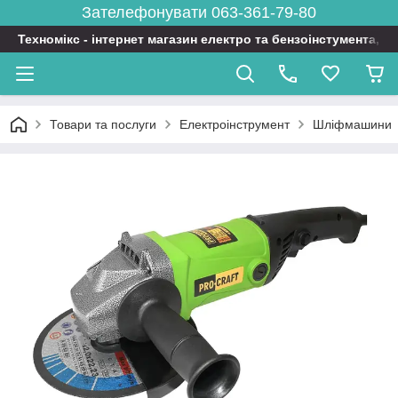
Зателефонувати 063-361-79-80
Техномікс - інтернет магазин електро та бензоінстумента, т
Товари та послуги
Електроінструмент
Шліфмашини