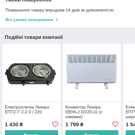
Повернення товару впродовж 14 днів за домовленістю
Всі умови повернення
Подібні товари компанії
Електроплитка Леміра
Конвектор Леміра
Елек
ЕПТ2-Т 2-2.0 / 220
ЕВУА-2,0/220-(і) (з
ЕПТЧ
ніжками)
шир
1 430
1 799
1 5
₴
₴
Купити
Купити