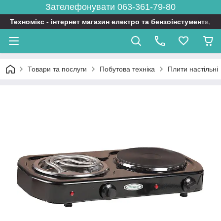
Зателефонувати 063-361-79-80
Техномікс - інтернет магазин електро та бензоінстумента, т
Товари та послуги
Побутова техніка
Плити настільні