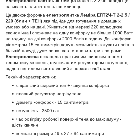
Електроплита настільна Леміра
модель 2-2,0в народі ще
називають плитка тен плюс млинець.
Це двоконфорочна
електроплитка Леміра
ЕПТ2Ч-Т 2-2.5 /
220 (блин + ТЕН)
яка підійде для готування в домашніх
умовах або на дачі. Живиться від мережі 220 вольт, дуже
економічна і споживає на одну конфорку не більше 1000 Ватт
на годину, на дві конфорки 2000 Ватів в годину. Дві конфорки
діаметром 15 сантиметрів дадуть можливість готувати навіть в
більшій посуді, дуже легка, вага становить три кілограми.
Електроплитка
оснащена практичним широким теном і
теном типу млинець, ступінчастим регулятором потужності,
піддон під теном виготовлений з нержавіючої сталі.
Технічні характеристики:
спіральний широкий тен + чавунна конфорка
плавний регулятор нагріву тена
діаметр конфорок - 15 сантиметрів
потужність - 2500 ват
час розігріву робочої поверхні тена до максимуму -
шість хвилин
компактні розміри 49 х 27 х 84 сантиметри