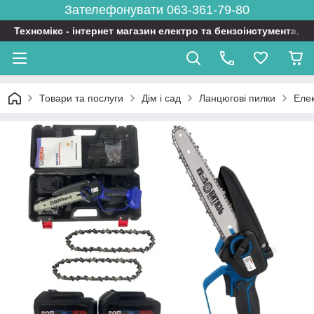
Зателефонувати 063-361-79-80
Техномікс - інтернет магазин електро та бензоінстумента, т
Товари та послуги
Дім і сад
Ланцюгові пилки
Еле