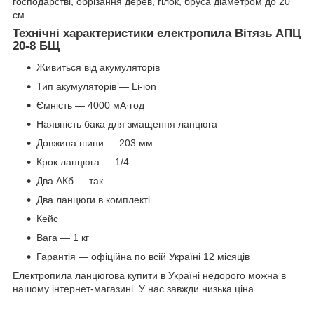
господарстві, обрізання дерев, гілок, бруса діаметром до 20
см.
Технічні характеристики електропила Вітязь АПЦ
20-8 БЩ
Живиться від акумуляторів
Тип акумуляторів — Li-ion
Ємність — 4000 мА·год
Наявність бака для змащення ланцюга
Довжина шини — 203 мм
Крок ланцюга — 1/4
Два АКб — так
Два ланцюги в комплекті
Кейс
Вага — 1 кг
Гарантія — офіційна по всій Україні 12 місяців
Електропила ланцюгова купити в Україні недорого можна в
нашому інтернет-магазині. У нас завжди низька ціна.