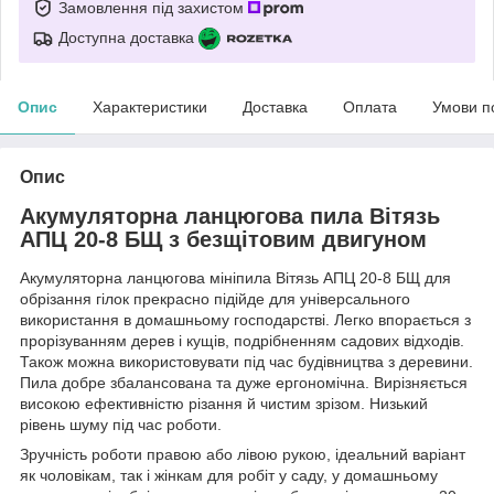
Замовлення під захистом
Доступна доставка
Опис
Характеристики
Доставка
Оплата
Умови п
Опис
Акумуляторна ланцюгова пила Вітязь
АПЦ 20-8 БЩ з безщітовим двигуном
Акумуляторна ланцюгова мініпила Вітязь АПЦ 20-8 БЩ для
обрізання гілок прекрасно підійде для універсального
використання в домашньому господарстві. Легко впорається з
прорізуванням дерев і кущів, подрібненням садових відходів.
Також можна використовувати під час будівництва з деревини.
Пила добре збалансована та дуже ергономічна. Вирізняється
високою ефективністю різання й чистим зрізом. Низький
рівень шуму під час роботи.
Зручність роботи правою або лівою рукою, ідеальний варіант
як чоловікам, так і жінкам для робіт у саду, у домашньому