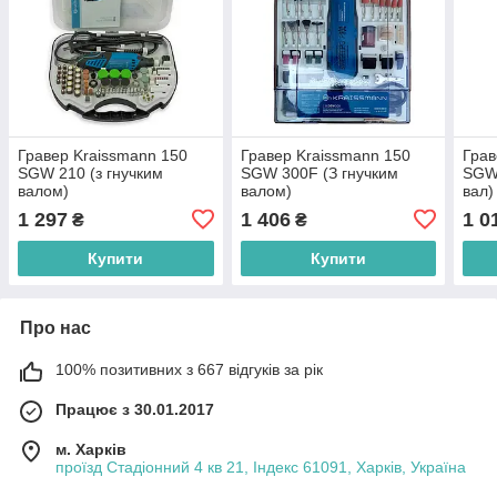
Гравер Kraissmann 150
Гравер Kraissmann 150
Грав
SGW 210 (з гнучким
SGW 300F (З гнучким
SGW 
валом)
валом)
вал)
1 297
1 406
1 0
₴
₴
Купити
Купити
Про нас
100% позитивних з 667 відгуків за рік
Працює з 30.01.2017
м. Харків
проїзд Стадіонний 4 кв 21, Індекс 61091, Харків, Україна