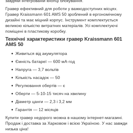
завдяки інтегрованій кнопці блокування.
Гравер ефективний для роботи у важкодоступних місцях.
Гравер Kraissmann 601 AMS 50 зроблений в ергономічному
дизайні та має міцний корпус. Інструмент комплектується
великою кількістю витратних матеріалів. Усі комплектуючі
поміщені в пластикову коробку.
Технічні характеристики гравер Kraissmann 601
AMS 50
Живиться від акумулятора
Ємність батареї — 600 мА·год
Напруга — 3,7 вольтів
Кількість насадок — 50
Регулювання обертів — є
Оберти — 5-10-15 тисяч на хвилину
Діаметр цанги — 2,3 і 3,2 мм
Гарантія — 12 місяців
Купити гравер недорого можна в нашому інтернет-магазині.
Продаж і доставка за Харковом і всією Україною. У нас завжди
низька ціна!