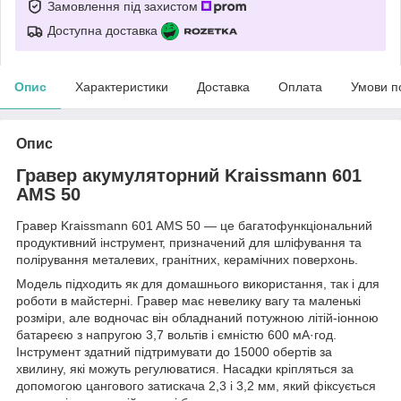
Замовлення під захистом
Доступна доставка
Опис
Характеристики
Доставка
Оплата
Умови п
Опис
Гравер акумуляторний Kraissmann 601
AMS 50
Гравер Kraissmann 601 AMS 50 — це багатофункціональний
продуктивний інструмент, призначений для шліфування та
полірування металевих, гранітних, керамічних поверхонь.
Модель підходить як для домашнього використання, так і для
роботи в майстерні. Гравер має невелику вагу та маленькі
розміри, але водночас він обладнаний потужною літій-іонною
батареєю з напругою 3,7 вольтів і ємністю 600 мА·год.
Інструмент здатний підтримувати до 15000 обертів за
хвилину, які можуть регулюватися. Насадки кріпляться за
допомогою цангового затискача 2,3 і 3,2 мм, який фіксується