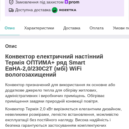
Замовлення під захистом
Доступна доставка
Опис
Характеристики
Доставка
Оплата
Умови п
Опис
Конвектор електричний настінний
Термія ОПТИМА+ ряд Smart
ЕвНА-2,0/230С2T (мбі) WiFi
вологозахищений
Конвектор призначений для використання як основне або
додаткове джерело тепла для обігріву житлових,
адміністративних і виробничих приміщень. Обігріває
приміщення завдяки природній конвекції повітря.
Конвектор Термія 2,0 кВт вирізняється елегантним дизайном,
невеликими розмірами, легкістю встановлення, можливістю
експлуатації без постійного нагляду. Висока надійність і
безпека гарантуються застосуванням комплектуючих