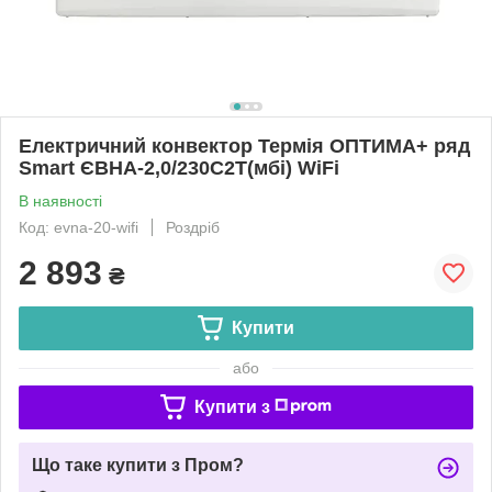
Електричний конвектор Термія ОПТИМА+ ряд
Smart ЄВНА-2,0/230С2T(мбі) WiFi
В наявності
Код: evna-20-wifi
Роздріб
2 893
₴
Купити
або
Купити з
Що таке купити з Пром?