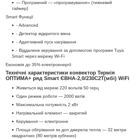
— Програмний — «програмування» (тижневий
таймер)
Smart Функції
- Advanced
- Детектор відкритого вікна
- Адаптивний пуск нагрівання
- Віддалене керування за допомогою програми Tuya
Smart через мережу Wi-Fi
Економія до 35% електроенергії
Технічні характеристики конвектор Термія
ОПТИМА+ ряд Smart ЄВНА-2,0/230С2T(мбі) WiFi
Живиться від мережі 220 вольтів 50 герц
Один режим роботи — 2000 ватів
Максимальна потужність 2 кВт
Нагрівальний елемент — закритий
Керування — електронне
Площа обігрівання як доп джерела тепла — 32 метри
квадратних (80 метрів кубічних)