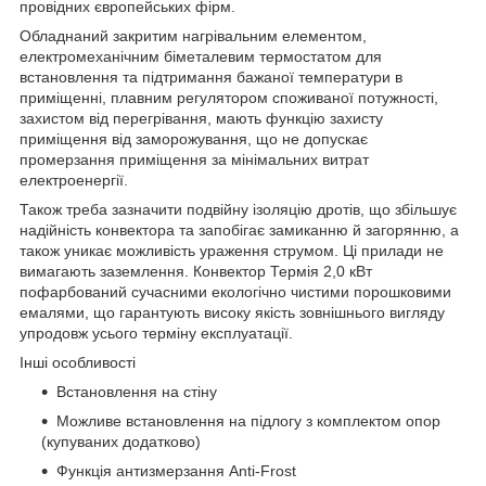
провідних європейських фірм.
Обладнаний закритим нагрівальним елементом,
електромеханічним біметалевим термостатом для
встановлення та підтримання бажаної температури в
приміщенні, плавним регулятором споживаної потужності,
захистом від перегрівання, мають функцію захисту
приміщення від заморожування, що не допускає
промерзання приміщення за мінімальних витрат
електроенергії.
Також треба зазначити подвійну ізоляцію дротів, що збільшує
надійність конвектора та запобігає замиканню й загорянню, а
також уникає можливість ураження струмом. Ці прилади не
вимагають заземлення. Конвектор Термія 2,0 кВт
пофарбований сучасними екологічно чистими порошковими
емалями, що гарантують високу якість зовнішнього вигляду
упродовж усього терміну експлуатації.
Інші особливості
Встановлення на стіну
Можливе встановлення на підлогу з комплектом опор
(купуваних додатково)
Функція антизмерзання Anti-Frost