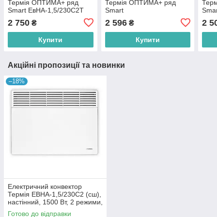
Термія ОПТИМА+ ряд
Термія ОПТИМА+ ряд
Тер
Smart ЕвНА-1,5/230С2T
Smart
Smar
(мбі) WiFi
ЄВНА-1,0/230С2T(мбі)
ЄВНА
2 750
2 596
2 5
₴
₴
WiFi
WiFi
Купити
Купити
Акційні пропозиції та новинки
–18%
Електричний конвектор
Термія ЕВНА-1,5/230С2 (сш),
настінний, 1500 Вт, 2 режими,
гарантія 5 років
Готово до відправки