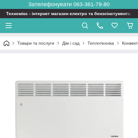
Зателефонувати 063-361-79-80
Техномікс - інтернет магазин електро та бензоінстумента, т
Товари та послуги
Дім і сад
Теплотехніка
Конвек