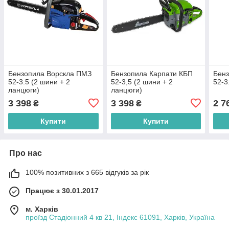
Бензопила Ворскла ПМЗ
Бензопила Карпати КБП
Бенз
52-3.5 (2 шини + 2
52-3,5 (2 шини + 2
52-3
ланцюги)
ланцюги)
3 398
3 398
2 7
₴
₴
Купити
Купити
Про нас
100% позитивних з 665 відгуків за рік
Працює з 30.01.2017
м. Харків
проїзд Стадіонний 4 кв 21, Індекс 61091, Харків, Україна