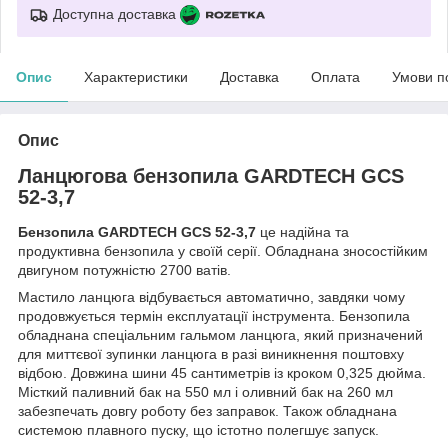
Доступна доставка
Опис
Характеристики
Доставка
Оплата
Умови п
Опис
Ланцюгова бензопила GARDTECH GCS
52-3,7
Бензопила GARDTECH GCS 52-3,7
це надійна та
продуктивна бензопила у своїй серії. Обладнана зносостійким
двигуном потужністю 2700 ватів.
Мастило ланцюга відбувається автоматично, завдяки чому
продовжується термін експлуатації інструмента. Бензопила
обладнана спеціальним гальмом ланцюга, який призначений
для миттєвої зупинки ланцюга в разі виникнення поштовху
відбою. Довжина шини 45 сантиметрів із кроком 0,325 дюйма.
Місткий паливний бак на 550 мл і оливний бак на 260 мл
забезпечать довгу роботу без заправок. Також обладнана
системою плавного пуску, що істотно полегшує запуск.