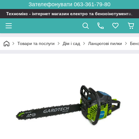
Зателефонувати 063-361-79-80
Техномікс - інтернет магазин електро та бензоінстумента, т
Товари та послуги
Дім і сад
Ланцюгові пилки
Бен