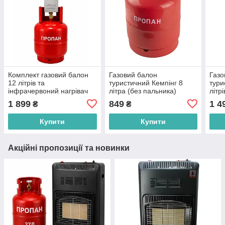
Комплект газовий балон
Газовий балон
Газо
12 літрів та
туристичний Кемпінг 8
тури
інфрачервоний нагрівач
літра (без пальника)
літр
Nurgaz NG-309 1500 Вт
1 899
849
1 4
₴
₴
Туреччина
Купити
Купити
Акційні пропозиції та новинки