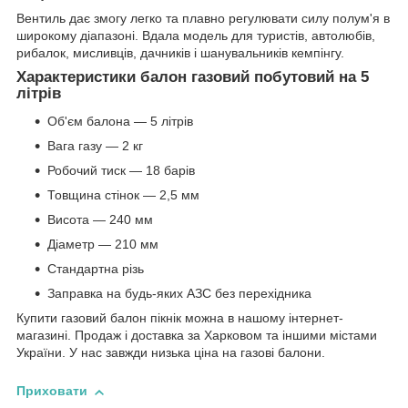
Вентиль дає змогу легко та плавно регулювати силу полум'я в
широкому діапазоні. Вдала модель для туристів, автолюбів,
рибалок, мисливців, дачників і шанувальників кемпінгу.
Характеристики балон газовий побутовий на 5
літрів
Об'єм балона — 5 літрів
Вага газу — 2 кг
Робочий тиск — 18 барів
Товщина стінок — 2,5 мм
Висота — 240 мм
Діаметр — 210 мм
Стандартна різь
Заправка на будь-яких АЗС без перехідника
Купити газовий балон пікнік можна в нашому інтернет-
магазині. Продаж і доставка за Харковом та іншими містами
України. У нас завжди низька ціна на газові балони.
Приховати