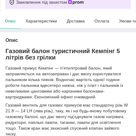
Замовлення під захистом
Опис
Характеристики
Доставка
Оплата
Умови п
Опис
Газовий балон туристичний Кемпінг 5
літрів без грілки
Газовий примус Кемпінг — п'ятилітровий балон, який
заправляється на автозаправах і дає змогу користуватися
пальником кілька тижнів. Водночас вартість однієї години
роботи пальника вдесятеро нижча, ніж у плит і пальників із
невеликими цанговими або нарізними балонами-
картриджами. Економічний ефект очевидний.
Газовий вентиль для газових примусів має стандартну різь W
21.8 — 14 LH (ліва різь), таку, як і на будь-якому побутовому
газовому балоні, що дає змогу під'єднувати газові нагрівачі,
редуктори, паяльні лампи, таганки, лампи для освітлення
тощо. Також кран має захисний спускний клапан зайвого
тиску.