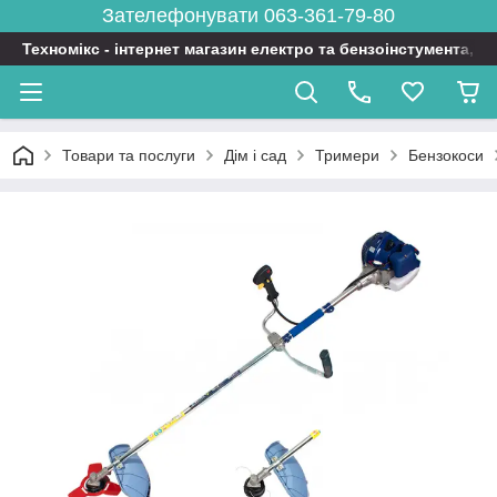
Зателефонувати 063-361-79-80
Техномікс - інтернет магазин електро та бензоінстумента, т
Товари та послуги
Дім і сад
Тримери
Бензокоси