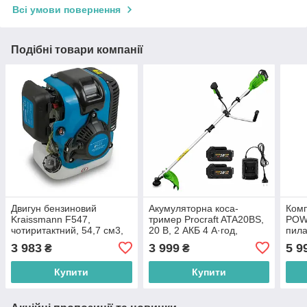
Всі умови повернення
Подібні товари компанії
Двигун бензиновий
Акумуляторна коса-
Комп
Kraissmann F547,
тример Procraft ATA20BS,
POWE
чотиритактний, 54,7 см3,
20 В, 2 АКБ 4 А·год,
пила
2,31 л.с. (1,7 кВт)
безщіткова, велосипедна
3 983
3 999
5 9
₴
₴
ручка, 420 мм
Купити
Купити