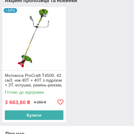
Акційні пропозиції та новинки
–14%
Мотокоса ProCraft T4500, 42
см3, ніж 40Т + 40Т з підрізом
+ 3T, котушка, ремінь-рюкзак,
бензокоса
Готово до відправки
3 663,60
₴
4 260 ₴
Купити
Про нас