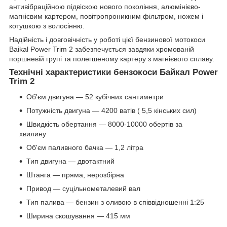
антивібраційною підвіскою нового покоління, алюмінієво-
магнієвим картером, повітропроникним фільтром, ножем і
котушкою з волосінню.
Надійність і довговічність у роботі цієї бензинової мотокоси
Baikal Power Trim 2 забезпечується завдяки хромованій
поршневій групі та полегшеному картеру з магнієвого сплаву.
Технічні характеристики бензокоси Байкал Power
Trim 2
Об'єм двигуна — 52 кубічних сантиметри
Потужність двигуна — 4200 ватів ( 5,5 кінських сил)
Швидкість обертання — 8000-10000 обертів за
хвилину
Об'єм паливного бачка — 1,2 літра
Тип двигуна — двотактний
Штанга — пряма, нерозбірна
Привод — суцільнометалевий вал
Тип палива — бензин з оливою в співвідношенні 1:25
Ширина скошування — 415 мм