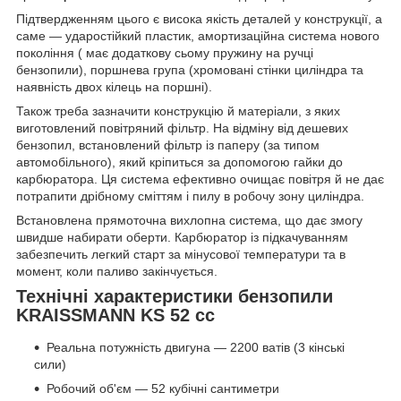
Підтвердженням цього є висока якість деталей у конструкції, а
саме — ударостійкий пластик, амортизаційна система нового
покоління ( має додаткову сьому пружину на ручці
бензопили), поршнева група (хромовані стінки циліндра та
наявність двох кілець на поршні).
Також треба зазначити конструкцію й матеріали, з яких
виготовлений повітряний фільтр. На відміну від дешевих
бензопил, встановлений фільтр із паперу (за типом
автомобільного), який кріпиться за допомогою гайки до
карбюратора. Ця система ефективно очищає повітря й не дає
потрапити дрібному сміттям і пилу в робочу зону циліндра.
Встановлена прямоточна вихлопна система, що дає змогу
швидше набирати оберти. Карбюратор із підкачуванням
забезпечить легкий старт за мінусової температури та в
момент, коли паливо закінчується.
Технічні характеристики бензопили
KRAISSMANN KS 52 cc
Реальна потужність двигуна — 2200 ватів (3 кінські
сили)
Робочий об'єм — 52 кубічні сантиметри