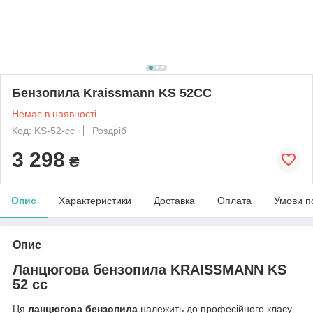
Бензопила Kraissmann KS 52CC
Немає в наявності
Код: KS-52-cc
Роздріб
3 298
₴
Опис
Характеристики
Доставка
Оплата
Умови п
Опис
Ланцюгова бензопила KRAISSMANN KS
52 cc
Ця
ланцюгова бензопила
належить до професійного класу.