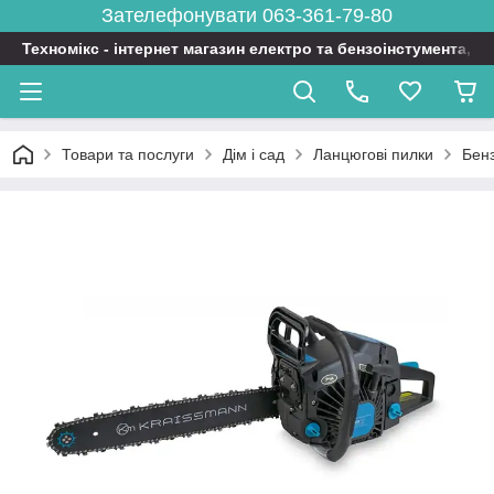
Зателефонувати 063-361-79-80
Техномікс - інтернет магазин електро та бензоінстумента, т
Товари та послуги
Дім і сад
Ланцюгові пилки
Бен