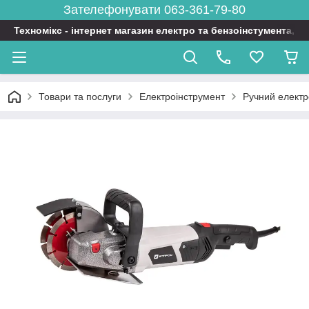
Зателефонувати 063-361-79-80
Техномікс - інтернет магазин електро та бензоінстумента, т
Товари та послуги
Електроінструмент
Ручний електр