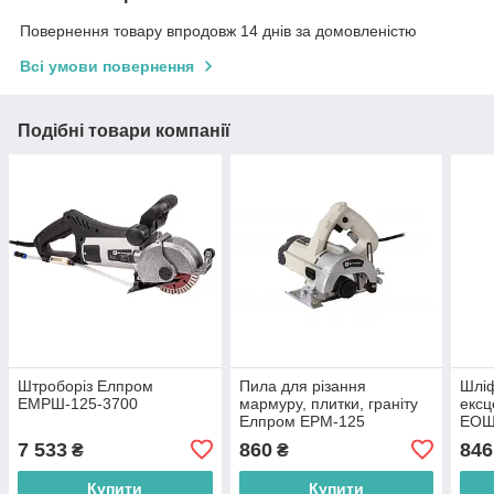
Повернення товару впродовж 14 днів за домовленістю
Всі умови повернення
Подібні товари компанії
Штроборіз Елпром
Пила для різання
Шлі
ЕМРШ-125-3700
мармуру, плитки, граніту
ексц
Елпром ЕРМ-125
ЕОШ
7 533
860
846
₴
₴
Купити
Купити