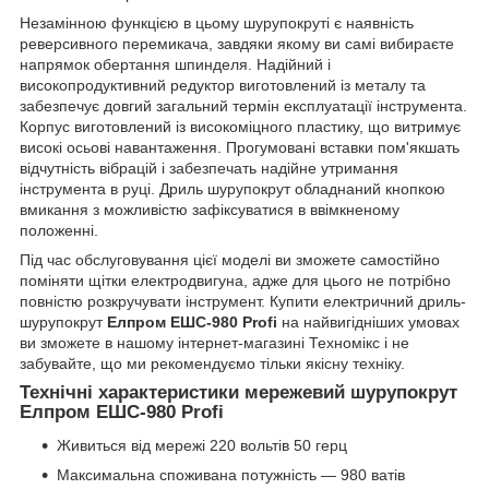
Незамінною функцією в цьому шурупокруті є наявність
реверсивного перемикача, завдяки якому ви самі вибираєте
напрямок обертання шпинделя. Надійний і
високопродуктивний редуктор виготовлений із металу та
забезпечує довгий загальний термін експлуатації інструмента.
Корпус виготовлений із високоміцного пластику, що витримує
високі осьові навантаження. Прогумовані вставки пом'якшать
відчутність вібрацій і забезпечать надійне утримання
інструмента в руці. Дриль шурупокрут обладнаний кнопкою
вмикання з можливістю зафіксуватися в ввімкненому
положенні.
Під час обслуговування цієї моделі ви зможете самостійно
поміняти щітки електродвигуна, адже для цього не потрібно
повністю розкручувати інструмент. Купити електричний дриль-
шурупокрут
Елпром ЕШС-980 Profi
на найвигідніших умовах
ви зможете в нашому інтернет-магазині Техномікс і не
забувайте, що ми рекомендуємо тільки якісну техніку.
Технічні характеристики мережевий шурупокрут
Елпром ЕШС-980 Profi
Живиться від мережі 220 вольтів 50 герц
Максимальна споживана потужність — 980 ватів