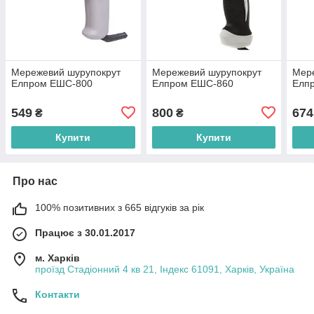
Мережевий шурупокрут
Мережевий шурупокрут
Мер
Елпром ЕШС-800
Елпром ЕШС-860
Елп
549
800
674
₴
₴
Купити
Купити
Про нас
100% позитивних з 665 відгуків за рік
Працює з 30.01.2017
м. Харків
проїзд Стадіонний 4 кв 21, Індекс 61091, Харків, Україна
Контакти