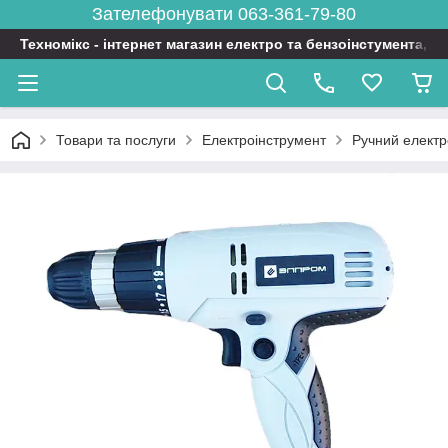
Зателефонувати 063-361-79-80
Техномікс - інтернет магазин електро та бензоінстумента, т
Товари та послуги
Електроінструмент
Ручний електр