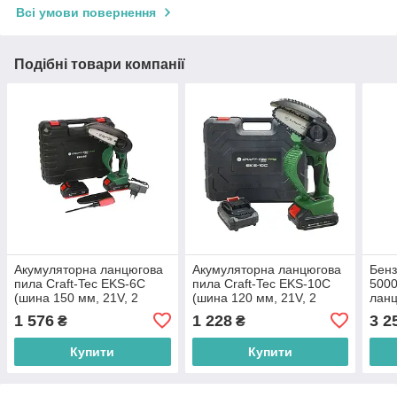
Всі умови повернення
Подібні товари компанії
Акумуляторна ланцюгова
Акумуляторна ланцюгова
Бенз
пила Craft-Tec EKS-6C
пила Craft-Tec EKS-10C
5000
(шина 150 мм, 21V, 2
(шина 120 мм, 21V, 2
ланц
А·год)
А·год)
1 576
1 228
3 2
₴
₴
Купити
Купити