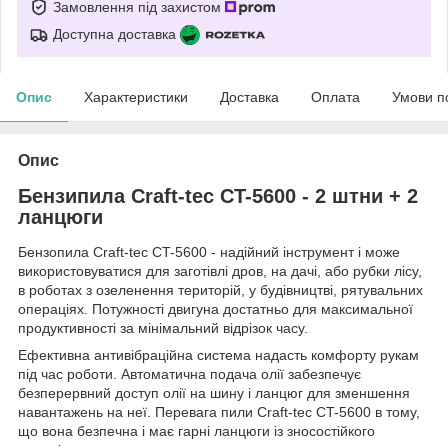
Замовлення під захистом
Доступна доставка
Опис
Характеристики
Доставка
Оплата
Умови п
Опис
Бензипила Craft-tec CT-5600 - 2 штни + 2
ланцюги
Бензопила Craft-tec CT-5600 - надійний інструмент і може
використовуватися для заготівлі дров, на дачі, або рубки лісу,
в роботах з озеленення територій, у будівництві, рятувальних
операціях. Потужності двигуна достатньо для максимальної
продуктивності за мінімальний відрізок часу.
Ефективна антивібраційна система надасть комфорту рукам
під час роботи. Автоматична подача олії забезпечує
безперервний доступ олії на шину і ланцюг для зменшення
навантажень на неї. Перевага пили Craft-tec CT-5600 в тому,
що вона безпечна і має гарні ланцюги із зносостійкого