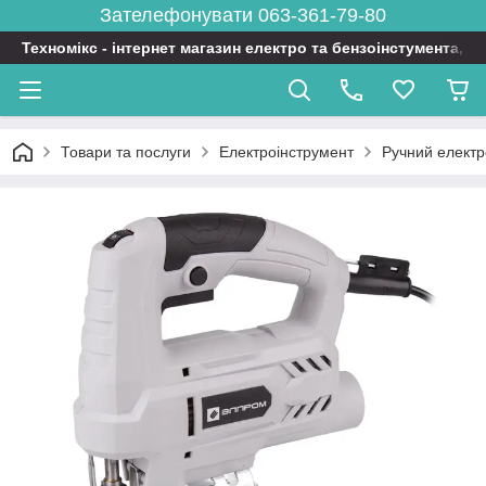
Зателефонувати 063-361-79-80
Техномікс - інтернет магазин електро та бензоінстумента, т
Товари та послуги
Електроінструмент
Ручний електр