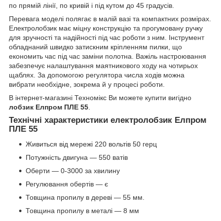
по прямій лінії, по кривій і під кутом до 45 градусів.
Перевага моделі полягає в малій вазі та компактних розмірах.
Електролобзик має міцну конструкцію та прогумовану ручку
для зручності та надійності під час роботи з ним. Інструмент
обладнаний швидко затискним кріпленням пилки, що
економить час під час заміни полотна. Важіль настроювання
забезпечує налаштування маятникового ходу на чотирьох
щаблях. За допомогою регулятора числа ходів можна
вибрати необхідне, зокрема й у процесі роботи.
В інтернет-магазині Техномікс Ви можете купити вигідно
лобзик Елпром ПЛЕ 55
.
Технічні характеристики електролобзик Елпром
ПЛЕ 55
Живиться від мережі 220 вольтів 50 герц
Потужність двигуна — 550 ватів
Оберти — 0-3000 за хвилину
Регулювання обертів — є
Товщина пропилу в дереві — 55 мм.
Товщина пропилу в металі — 8 мм