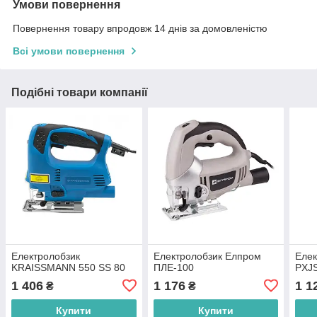
Умови повернення
Повернення товару впродовж 14 днів за домовленістю
Всі умови повернення
Подібні товари компанії
Електролобзик
Електролобзик Елпром
Елек
KRAISSMANN 550 SS 80
ПЛЕ-100
PXJS
1 406
1 176
1 1
₴
₴
Купити
Купити