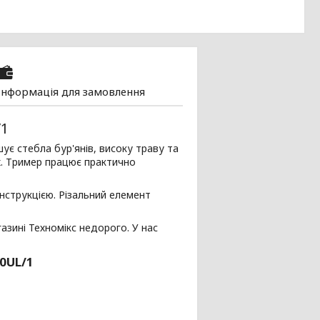
Інформація для замовлення
/1
є стебла бур'янів, високу траву та
х. Тример працює практично
струкцією. Різальний елемент
азині Техномікс недорого. У нас
20UL/1