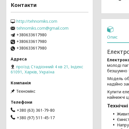
Контакти
http://tehnomiks.com
tehnomiks.com@gmail.com
+380633617980
Опис
+380633617980
+380633617980
Електро
Електроко
молоді паг
проїзд Стадіонний 4 кв 21, Індекс
безшумно т
61091, Харків, Україна
Модель обл
надійно за
Техномікс
Купити ел
найнижчі ц
Технічні
+380 (63) 361-79-80
Живит
+380 (97) 511-45-17
Ємніс
Напру