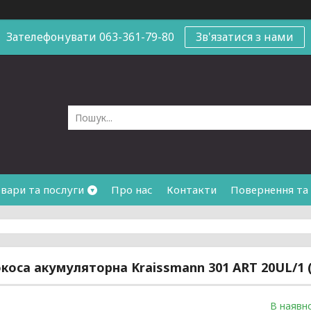
Зателефонувати 063-361-79-80
Зв'язатися з нами
вари та послуги
Про нас
Контакти
Повернення та
коса акумуляторна Kraissmann 301 ART 20UL/1 
В наявно