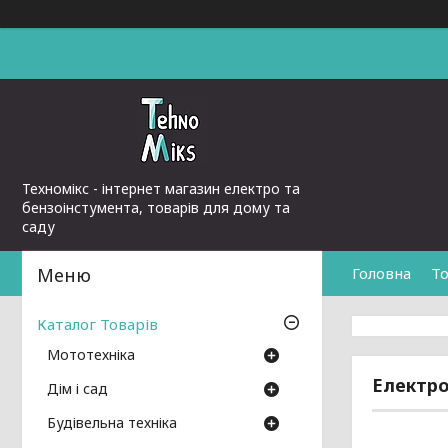
Техномікс - інтернет магазин електро та
бензоінстумента, товарів для дому та
саду
Головна
То
Каталог Товарів
Мототехніка
Електро
Дім і сад
Будівельна техніка