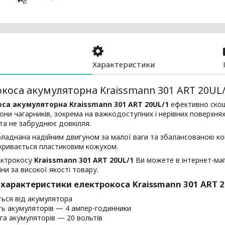
Характеристики
коса акумуляторна Kraissmann 301 ART 20UL
са акумуляторна Kraissmann 301 ART 20UL/1
ефективно скошу
они чагарників, зокрема на важкодоступних і нерівних поверхня
а не забруднює довкілля.
аднана надійним двигуном за малої ваги та збалансованою кон
кривається пластиковим кожухом.
ектрокосу
Kraissmann 301 ART 20UL/1
Ви можете в інтернет-маг
іни за високої якості товару.
 характеристики електрокоса Kraissmann 301 ART 
ься від акумулятора
ть акумуляторів — 4 ампер-годинники
га акумуляторів — 20 вольтів