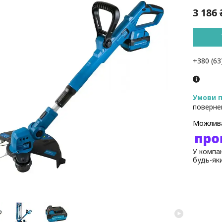
3 186 
+380 (63
поверне
У компан
будь-як