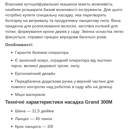
Власники кутошліфувальних машинок мають можливість
неабияк розширити базові можливості інструмента. Для цього
потрібно купити спеціальну насадку, яка перетворить
болгарку на витривалу та продуктивну ланцюгову пилу. Вона
придатна для розпилювання волосіні, заготівлі поліней для
топки, формування крони дерев у саду. Змінна оснастка легко
фіксується, справно працює впродовж багатьох років.
Особливості:
Гарантія безпеки оператора
Є захисний кожух, оградний оператора від льотних
тирси, великої деревної тріски, пилу.
Ергономічний дизайн
Передбачена додаткова ручка у верхній частині для
повного контролю над роботою в саду або на ділянці.
Міцні матеріали
Технічні характеристики насадка Grand 300M
Шина — 11,5 дюйма
Ланцюг — 45 ланок
Крок ланцюга — 3/8