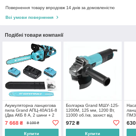
Повернення товару впродовж 14 днів за домовленістю
Всі умови повернення
Подібні товари компанії
Акумуляторна ланцюгова
Болгарка Grand МШУ-125-
Наса
пила Grand АПЦ-40А/16-8
1200М, 125 мм, 1200 Вт,
ланц
(Два АКБ 8 А, 2 шини + 2
11000 об./хв, захист від
ПМЗ
ланцюги)
пилу Dust Protect
7 668
972
630
₴
₴
8 100 ₴
Купити
Купити