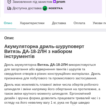
Замовлення під захистом
Доступна доставка
Опис
Характеристики
Доставка
Оплата
Умови п
Опис
Акумуляторна дриль-шуруповерт
Витязь ДА-18-2ЛН з набором
інструментів
Дрель акумуляторна
Витязь ДА-18-2ЛН
використовується
для загортання або відвернення гвинтів і шурупів та
свердління отворів в різних конструкційних матеріалах. Дриль
призначена для побутового та промислового застосування.
Дриль має можливість плавної зміни числа обертів робочого
шпинделя і зміни напрямку його обертання на протилежне, а
також зміни крутного моменту шпинделя. Ергономічний
дизайн і зручна форма дозволить працювати тривалий час і з
огляду на його невелику вагу 1 кг, рука не буде швидко