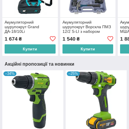
Акумуляторний
Акумуляторний
Аку
шурупокрут Grand
шурупокрут Ворскла ПМЗ
шуру
ДА-18/10Li
12/2 S-LI з набором
МША-
інструменту
інст
1 674
1 540
1 8
₴
₴
Купити
Купити
Акційні пропозиції та новинки
–34%
–25%