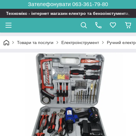
Зателефонувати 063-361-79-80
Техномікс - інтернет магазин електро та бензоінстумента, т
Товари та послуги
Електроінструмент
Ручний електр