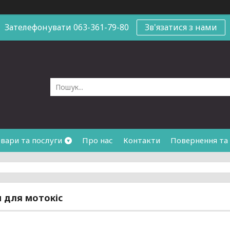
Зателефонувати 063-361-79-80
Зв'язатися з нами
вари та послуги
Про нас
Контакти
Повернення та
 для мотокіс