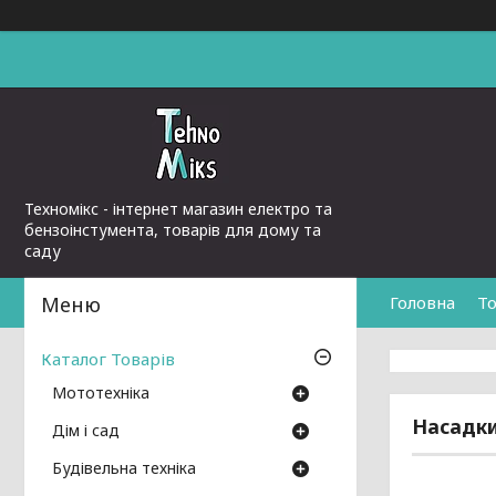
Техномікс - інтернет магазин електро та
бензоінстумента, товарів для дому та
саду
Головна
То
Каталог Товарів
Мототехніка
Насадки
Дім і сад
Будівельна техніка