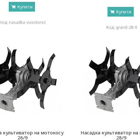
Купити
Купити
nasadka-vusotorez
grand-28-9
а культиватор на мотокосу
Насадка культиватор на
26/9
28/9